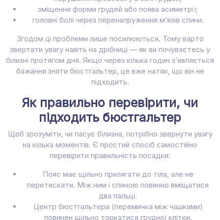
зміщення форми грудей або поява асиметрії;
головні болі через перенапруження м’язів спини.
Згодом ці проблеми лише посилюються. Тому варто
звертати увагу навіть на дрібниці — як ви почуваєтесь у
білизні протягом дня. Якщо через кілька годин з’являється
бажання зняти бюстгальтер, це вже натяк, що він не
підходить.
Як правильно перевірити, чи
підходить бюстгальтер
Щоб зрозуміти, чи пасує білизна, потрібно звернути увагу
на кілька моментів. Є простий спосіб самостійно
перевірити правильність посадки:
Пояс має щільно прилягати до тіла, але не
перетискати. Між ним і спиною повинно вміщатися
два пальці.
Центр бюстгальтера (перемичка між чашками)
повинен щільно торкатися грудної клітки.