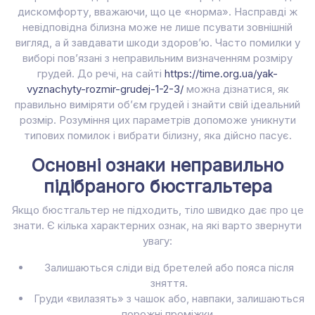
дискомфорту, вважаючи, що це «норма». Насправді ж
невідповідна білизна може не лише псувати зовнішній
вигляд, а й завдавати шкоди здоров’ю. Часто помилки у
виборі пов’язані з неправильним визначенням розміру
грудей. До речі, на сайті
https://time.org.ua/yak-
vyznachyty-rozmir-grudej-1-2-3/
можна дізнатися, як
правильно виміряти об’єм грудей і знайти свій ідеальний
розмір. Розуміння цих параметрів допоможе уникнути
типових помилок і вибрати білизну, яка дійсно пасує.
Основні ознаки неправильно
підібраного бюстгальтера
Якщо бюстгальтер не підходить, тіло швидко дає про це
знати. Є кілька характерних ознак, на які варто звернути
увагу:
Залишаються сліди від бретелей або пояса після
зняття.
Груди «вилазять» з чашок або, навпаки, залишаються
порожні проміжки.