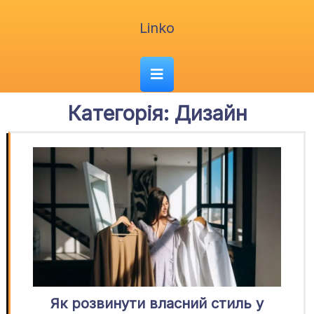
Перейти
до
Linko
вмісту
Кнопка
Відкрити
Категорія:
Дизайн
Як розвинути власний стиль у