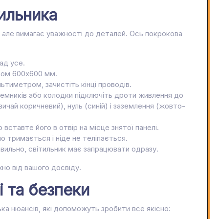
тильника
 але вимагає уважності до деталей. Ось покрокова
ад усе.
іром 600х600 мм.
ьтиметром, зачистіть кінці проводів.
лемників або колодки підключіть дроти живлення до
вичай коричневий), нуль (синій) і заземлення (жовто-
 вставте його в отвір на місце знятої панелі.
но тримається і ніде не теліпається.
авильно, світильник має запрацювати одразу.
но від вашого досвіду.
 та безпеки
ка нюансів, які допоможуть зробити все якісно: