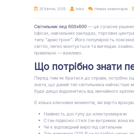
25 Квітня, 2025
linko
Немає коментарів
Світильник лед 600х600
— це сучасне рішення
офісах, навчальних закладах, торгових центра
типу “армстронг”. Його популярність пояснює
світло, легко монтується та виглядає охайно.
правильно — важливо.
Що потрібно знати п
Перед тим як братися до справи, потрібно оц
знати, що даний тип світильника найчастіше м
буде дещо відрізнятись від звичайного кріпле
Є кілька ключових моментів, які варто врахув
Наявність доступу до електромережі
Стан підвісної стелі (чи витримає вона ва
Чи є відповідний виріз під світильник
Тип живлення (220 В чи потрібно через д