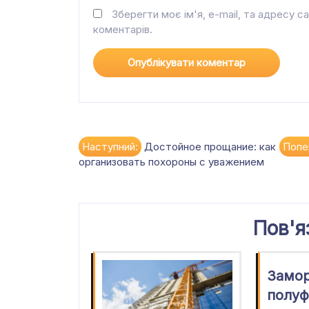
Зберегти моє ім'я, e-mail, та адресу с
коментарів.
Навігація
Наступний:
Достойное прощание: как
Попе
организовать похороны с уважением
записів
Пов'я
Замо
полуф