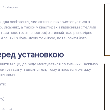
1 category
 для освітлення, яке активно використовується в
х, лікарнях, а також у квартирах з підвісними стелями
ться просто: він енергоефективний, дає рівномірне
 Але, як і з будь-якою технікою, встановити його
еред установкою
інити місце, де буде монтуватися світильник. Важливо
онтується у підвісні стелі, тому й процес монтажу
ння ламп.
ати:
гу)
райвер)