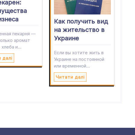
екарен:
мущества
изнеса
Как получить вид
на жительство в
нная пекарня —
Украине
только аромат
 хлеба и…
Если вы хотите жить в
 далі
Украине на постоянной
или временной…
Читати далі