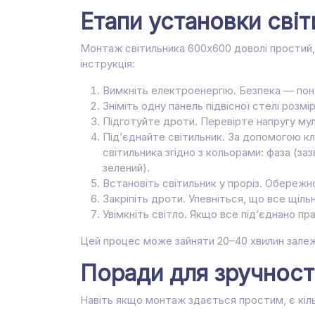
Етапи установки сві
Монтаж світильника 600х600 доволі простий,
інструкція:
Вимкніть електроенергію. Безпека — пон
Зніміть одну панель підвісної стелі розм
Підготуйте дроти. Перевірте напругу мул
Під’єднайте світильник. За допомогою к
світильника згідно з кольорами: фаза (заз
зелений).
Встановіть світильник у проріз. Обережно
Закріпіть дроти. Упевніться, що все щіль
Увімкніть світло. Якщо все під’єднано пр
Цей процес може зайняти 20–40 хвилин залеж
Поради для зручності
Навіть якщо монтаж здається простим, є кіль