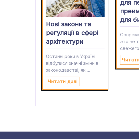
для п
преи
для б
Нові закони та
регуляції в сфері
Совреме
архітектури
это не 
свежего
Останні роки в Україні
Читати
відбулися значні зміни в
законодавстві, які…
Читати далі