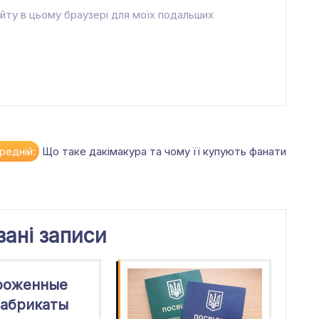
айту в цьому браузері для моїх подальших
редній:
Що таке дакімакура та чому її купують фанати
зані записи
роженные
абрикаты