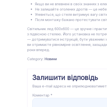
Якщо ви не впевнені в своїх знаннях з е
Не залишайте оголених дротів — це небе
Упевніться, що стеля витримує вагу світи
Після монтажу бажано протестувати світ
Світильник лед 600х600 — це зручне і практи
з підвісною стелею. Його установка не потре
— дотримуватися інструкцій, бути уважним і 
ви отримаєте рівномірне освітлення, заощади
роки вперед.
Category:
Новини
Залишити відповідь
Ваша e-mail адреса не оприлюднюватимет
Коментар
*