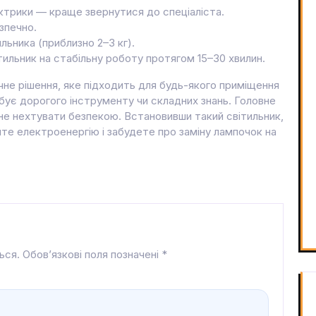
лектрики — краще звернутися до спеціаліста.
зпечно.
льника (приблизно 2–3 кг).
ильник на стабільну роботу протягом 15–30 хвилин.
чне рішення, яке підходить для будь-якого приміщення
бує дорогого інструменту чи складних знань. Головне
не нехтувати безпекою. Встановивши такий світильник,
те електроенергію і забудете про заміну лампочок на
ься.
Обов’язкові поля позначені
*